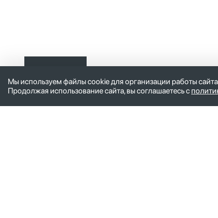
Оставить
Мы используем файлы cookie для организации работы сайта
заявку
Продолжая использование сайта, вы соглашаетесь с
полити
Управляющая компания
Дочер
Главная
ИКС - Ф
Руководство
ИКС Пет
Контакты
ИКС пос
Новости
ИКС - Ко
ИКС Оре