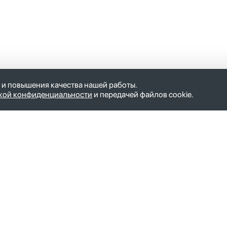
 и повышения качества нашей работы.
кой конфиденциальности
и передачей файлов cookie.
ние общества
mail@iks.plus
окино
127055, Москва, ул. Новослободска
корп. б
ропавловск-Камчатский
Пн-Пт с 9.00 до 18.00
елок Новый
PR-отдел:
pr@iks.plus
рсаков
хово-Зуево