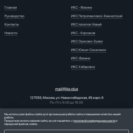
Главная
ИКС - Фокино
Руководство
ИКС Петропавловск-Камчатский
Контакты
ИКС поселок Новый
Новости
ИКС - Корсаков
ИКС Орехово-Зуево
ИКС Южно-Сахалинск
ИКС-Ванино
ИКС Хабаровск
mail@iks.plus
127055, Москва, ул. Новослободская, 45 корп. б
Пн-Пт с 9.00 до 18.00
PR-отдел:
pr@iks.plus
Мы используем файлы cookie для организации работы сайта и повышения качества нашей
работы.
Продолжая использование сайта, вы соглашаетесь с
политикой конфиденциальности
и
передачей файлов cookie.
2026 © ООО "ИКС" Интеллектуальные