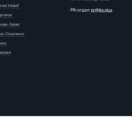
елок Новый
PR-отдел:
pr@iks.plus
рсаков
хово-Зуево
о-Сахалинск
ино
аровск