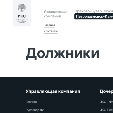
Орехово-Зуево
Фоки
Управляющая
компания
Петропавловск-Кам
Главная
Контакты
Должники
Управляющая компания
Дочер
Главная
ИКС - Ф
Руководство
ИКС Пет