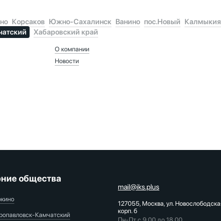
но
Корсаков
Южно-Сахалинск
Ванино
пос.Новый
Калмыки
чатский
Хабаровский край
О компании
Новости
ние общества
mail@iks.plus
окино
127055, Москва, ул. Новослободска
корп. б
ропавловск-Камчатский
Пн-Пт с 9.00 до 18.00