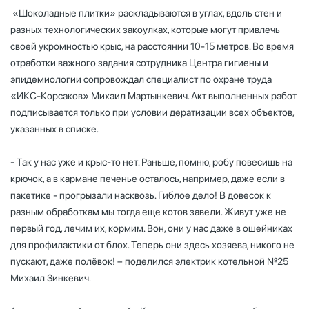
«Шоколадные плитки» раскладываются в углах, вдоль стен и
разных технологических закоулках, которые могут привлечь
своей укромностью крыс, на расстоянии 10-15 метров. Во время
отработки важного задания сотрудника Центра гигиены и
эпидемиологии сопровождал специалист по охране труда
«ИКС-Корсаков» Михаил Мартынкевич. Акт выполненных работ
подписывается только при условии дератизации всех объектов,
указанных в списке.
- Так у нас уже и крыс-то нет. Раньше, помню, робу повесишь на
крючок, а в кармане печенье осталось, например, даже если в
пакетике - прогрызали насквозь. Гиблое дело! В довесок к
разным обработкам мы тогда еще котов завели. Живут уже не
первый год, лечим их, кормим. Вон, они у нас даже в ошейниках
для профилактики от блох. Теперь они здесь хозяева, никого не
пускают, даже полёвок! – поделился электрик котельной №25
Михаил Зинкевич.