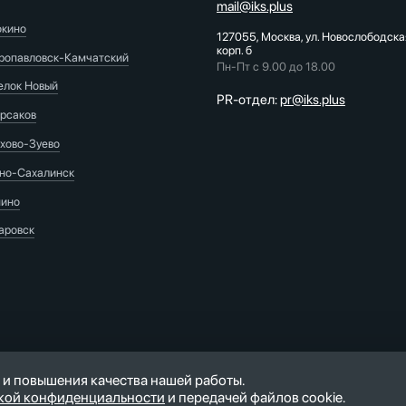
mail@iks.plus
окино
127055, Москва, ул. Новослободска
корп. б
ропавловск-Камчатский
Пн-Пт с 9.00 до 18.00
елок Новый
PR-отдел:
pr@iks.plus
рсаков
хово-Зуево
о-Сахалинск
ино
аровск
 и повышения качества нашей работы.
кой конфиденциальности
и передачей файлов cookie.