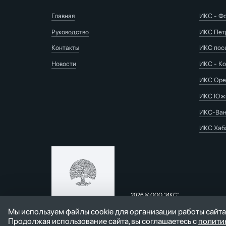
Главная
ИКС - Ф
Руководство
ИКС Пет
Контакты
ИКС пос
Новости
ИКС - Ко
ИКС Оре
ИКС Южн
ИКС-Ван
ИКС Хаб
2026 © ООО "ИКС"
Интеллектуальные
Оставить
коммунальные системы
Мы используем файлы cookie для организации работы сайта
заявку
Политика конфиденциальности
Продолжая использование сайта, вы соглашаетесь с
полити