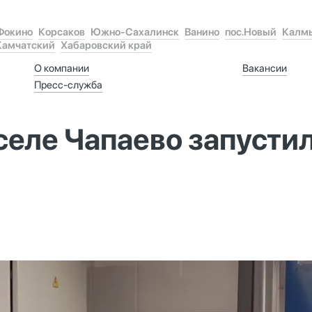
Фокино
Корсаков
Южно-Сахалинск
Ванино
пос.Новый
Калм
Камчатский
Хабаровский край
О компании
Вакансии
Пресс-служба
 селе Чапаево запусти