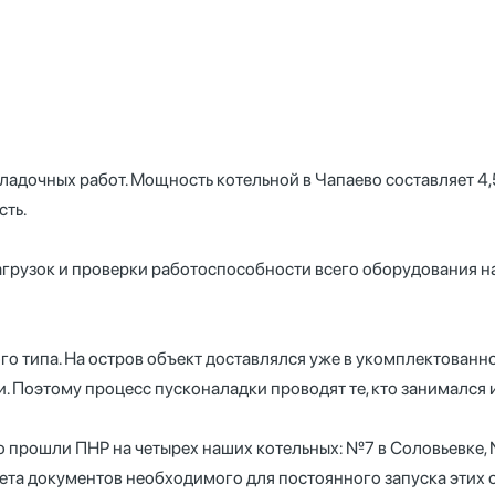
адочных работ. Мощность котельной в Чапаево составляет 4,5
ть.
агрузок и проверки работоспособности всего оборудования н
о типа. На остров объект доставлялся уже в укомплектованн
. Поэтому процесс пусконаладки проводят те, кто занимался
прошли ПНР на четырех наших котельных: №7 в Соловьевке, №2
та документов необходимого для постоянного запуска этих об