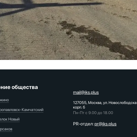
ние общества
mail@iks.plus
окино
127055, Москва, ул. Новослободска
корп. б
ропавловск-Камчатский
Пн-Пт с 9.00 до 18.00
елок Новый
PR-отдел:
pr@iks.plus
рсаков