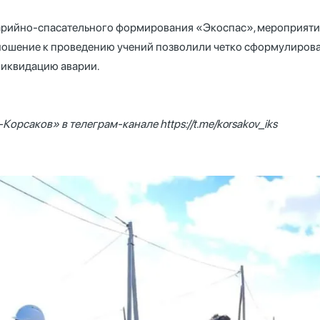
арийно-спасательного формирования «Экоспас», мероприятие
ношение к проведению учений позволили четко сформулироват
ликвидацию аварии.
-Корсаков» в телеграм-канале
https://t.me/korsakov_iks