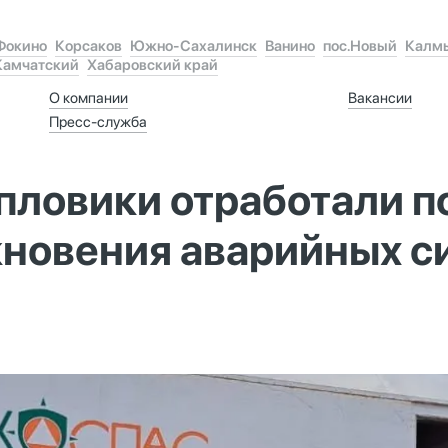
Фокино
Корсаков
Южно-Сахалинск
Ванино
пос.Новый
Калм
Камчатский
Хабаровский край
О компании
Вакансии
Пресс-служба
пловики отработали п
кновения аварийных с