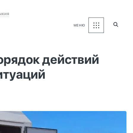
ыкия
МЕНЮ
орядок действий
итуаций