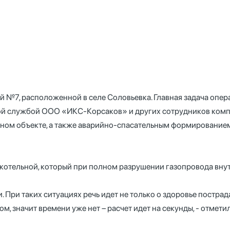
й №7, расположенной в селе Соловьевка. Главная задача опе
й службой ООО «ИКС-Корсаков» и других сотрудников компа
ном объекте, а также аварийно-спасательным формированием
котельной, который при полном разрушении газопровода внут
 При таких ситуациях речь идет не только о здоровье пострадавш
азом, значит времени уже нет – расчет идет на секунды, - от