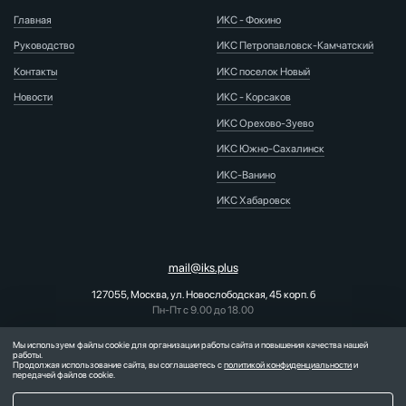
Главная
ИКС - Фокино
Руководство
ИКС Петропавловск-Камчатский
Контакты
ИКС поселок Новый
Новости
ИКС - Корсаков
ИКС Орехово-Зуево
ИКС Южно-Сахалинск
ИКС-Ванино
ИКС Хабаровск
mail@iks.plus
127055, Москва, ул. Новослободская, 45 корп. б
Пн-Пт с 9.00 до 18.00
PR-отдел:
pr@iks.plus
Мы используем файлы cookie для организации работы сайта и повышения качества нашей
работы.
Продолжая использование сайта, вы соглашаетесь с
политикой конфиденциальности
и
передачей файлов cookie.
2026 © ООО "ИКС" Интеллектуальные
коммунальные системы