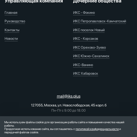
Управляющая компания
Дочерние общества
Главная
ИКС - Фокино
Руководство
ИКС Петропавловск-Камчатский
Контакты
ИКС поселок Новый
Новости
ИКС - Корсаков
ИКС Орехово-Зуево
ИКС Южно-Сахалинск
ИКС-Ванино
ИКС Хабаровск
mail@iks.plus
127055, Москва, ул. Новослободская, 45 корп. б
Пн-Пт с 9.00 до 18.00
PR-отдел:
pr@iks.plus
Мы используем файлы cookie для организации работы сайта и повышения качества нашей
работы.
Продолжая использование сайта, вы соглашаетесь с
политикой конфиденциальности
и
передачей файлов cookie.