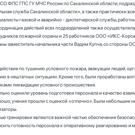
ПСО ФПС ГПС ГУ МЧС России по Сахалинской области, подра
льная служба Сахалинской области», а также практически в
алисты газовой и аварийно - диспетчерской службы, работни
оординация действий всех подразделений также осуществлял
трудников пожарной охраны и 25 работников ООО «ИКС-Корса
ны заместитель начальника части Вадим Купча, со стороны 
ействия по тушению условного пожара, эвакуации людей, орг
нию в нештатных ситуациях. Кроме того, были проработаны 
иками ликвидации условного происшествия.
ьно оценили уровень подготовки персонала и качество взаи
рошо, учения прошли с оценкой «отлично». Были небольшие не
изаторы.
е тренировки являются важной частью обеспечения безопасн
ысить готовность персонала к оперативному реагированию и 