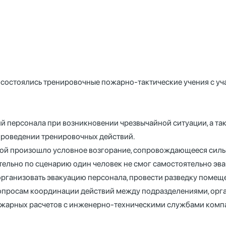
» состоялись тренировочные пожарно-тактические учения с 
й персонала при возникновении чрезвычайной ситуации, а та
проведении тренировочных действий.
ьной произошло условное возгорание, сопровождающееся сил
льно по сценарию один человек не смог самостоятельно эвак
 организовать эвакуацию персонала, провести разведку помещ
вопросам координации действий между подразделениями, орг
пожарных расчетов с инженерно-техническими службами комп