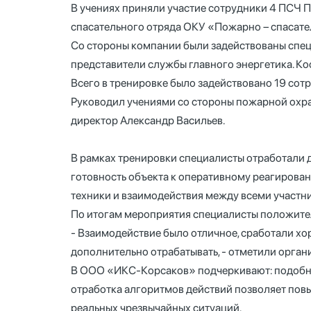
В учениях приняли участие сотрудники 4 ПСЧ 
спасательного отряда ОКУ «Пожарно – спасате
Со стороны компании были задействованы специ
представители службы главного энергетика. К
Всего в тренировке было задействовано 19 со
Руководил учениями со стороны пожарной охра
директор Александр Васильев.
В рамках тренировки специалисты отработали д
готовность объекта к оперативному реагирова
техники и взаимодействия между всеми участн
По итогам мероприятия специалисты положител
- Взаимодействие было отличное, сработали хо
дополнительно отрабатывать, - отметили орган
В ООО «ИКС-Корсаков» подчеркивают: подобны
отработка алгоритмов действий позволяет пов
реальных чрезвычайных ситуаций.