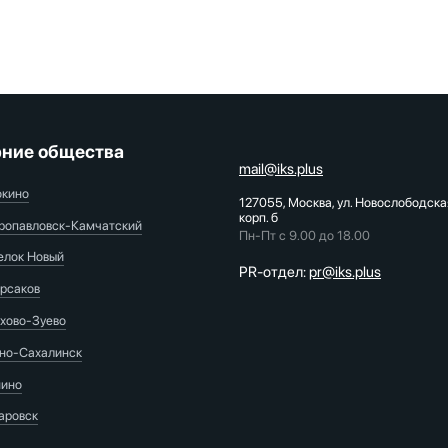
ние общества
mail@iks.plus
окино
127055, Москва, ул. Новослободска
корп. б
ропавловск-Камчатский
Пн-Пт с 9.00 до 18.00
елок Новый
PR-отдел:
pr@iks.plus
рсаков
хово-Зуево
о-Сахалинск
ино
аровск