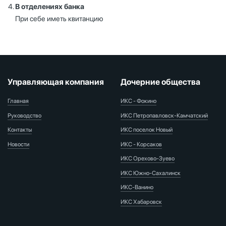
В отделениях банка
При себе иметь квитанцию
Управляющая компания
Дочерние общества
Главная
ИКС - Фокино
Руководство
ИКС Петропавловск-Камчатский
Контакты
ИКС поселок Новый
Новости
ИКС - Корсаков
ИКС Орехово-Зуево
ИКС Южно-Сахалинск
ИКС-Ванино
ИКС Хабаровск