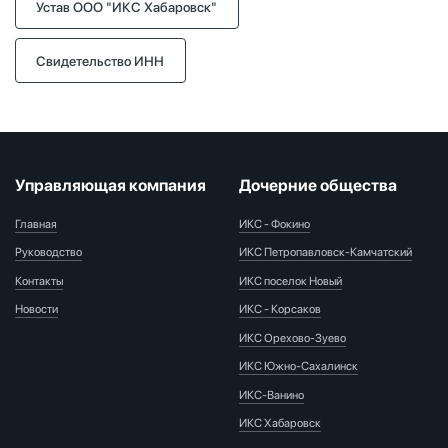
Устав ООО "ИКС Хабаровск"
Свидетельство ИНН
Управляющая компания
Дочерние общества
Главная
ИКС - Фокино
Руководство
ИКС Петропавловск-Камчатский
Контакты
ИКС поселок Новый
Новости
ИКС - Корсаков
ИКС Орехово-Зуево
ИКС Южно-Сахалинск
ИКС-Ванино
ИКС Хабаровск