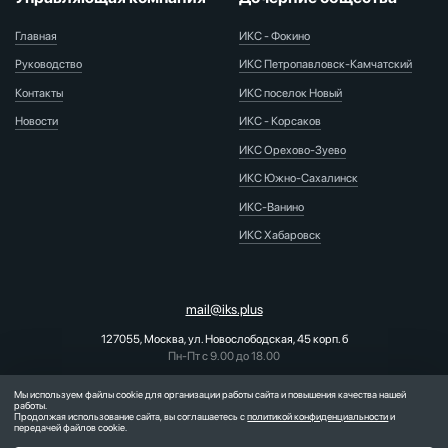
Главная
ИКС - Фокино
Руководство
ИКС Петропавловск-Камчатский
Контакты
ИКС поселок Новый
Новости
ИКС - Корсаков
ИКС Орехово-Зуево
ИКС Южно-Сахалинск
ИКС-Ванино
ИКС Хабаровск
mail@iks.plus
127055, Москва, ул. Новослободская, 45 корп. б
Пн-Пт с 9.00 до 18.00
PR-отдел:
pr@iks.plus
Мы используем файлы cookie для организации работы сайта и повышения качества нашей
работы.
Продолжая использование сайта, вы соглашаетесь с
политикой конфиденциальности
и
передачей файлов cookie.