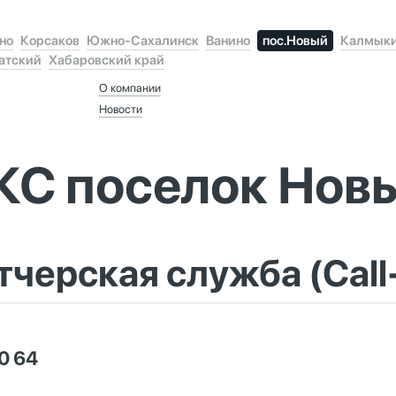
но
Корсаков
Южно-Сахалинск
Ванино
пос.Новый
Калмык
атский
Хабаровский край
О компании
Новости
КС поселок Нов
тчерская служба
(Call
0 64