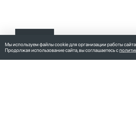
Оставить
Мы используем файлы cookie для организации работы сайта
заявку
Продолжая использование сайта, вы соглашаетесь с
полити
Управляющая компания
Дочер
Главная
ИКС - Ф
Руководство
ИКС Пет
Контакты
ИКС пос
Новости
ИКС - Ко
ИКС Оре