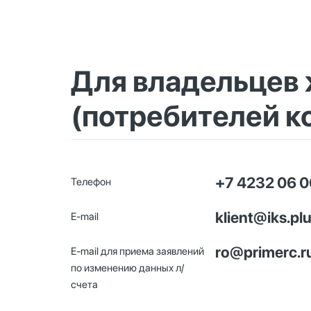
Для владельцев
(потребителей к
+7 4232 06 0
Телефон
klient@iks.pl
E-mail
ro@primerc.r
E-mail для приема заявлений
по изменению данных л/
счета