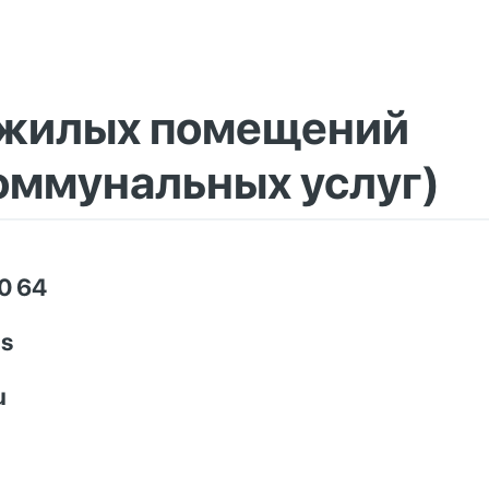
 жилых помещений
оммунальных услуг)
0 64
us
u