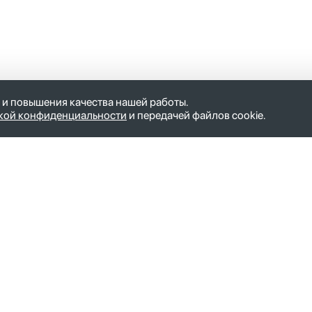
 и повышения качества нашей работы.
кой конфиденциальности
и передачей файлов cookie.
ние общества
mail@iks.plus
окино
127055, Москва, ул. Новослободска
корп. б
ропавловск-Камчатский
Пн-Пт с 9.00 до 18.00
елок Новый
PR-отдел:
pr@iks.plus
рсаков
хово-Зуево