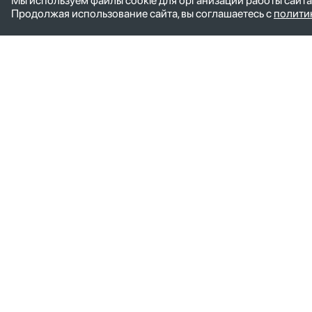
Мы используем файлы cookie для организации работы сайта
заявку
Продолжая использование сайта, вы соглашаетесь с
полити
Управляющая компания
Дочер
Главная
ИКС - Ф
Руководство
ИКС Пет
Контакты
ИКС пос
Новости
ИКС - Ко
ИКС Оре
ИКС Южн
ИКС-Ван
ИКС Хаб