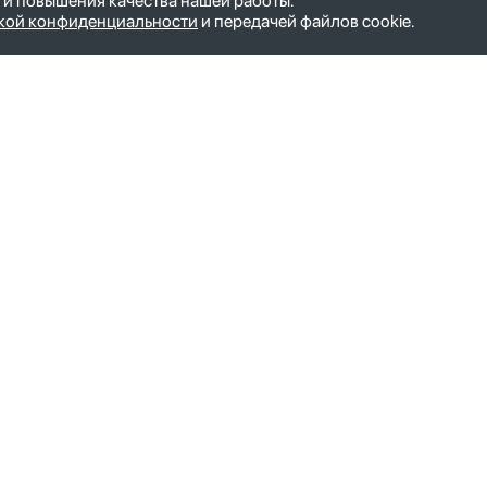
 и повышения качества нашей работы.
кой конфиденциальности
и передачей файлов cookie.
ние общества
mail@iks.plus
окино
127055, Москва, ул. Новослободска
корп. б
ропавловск-Камчатский
Пн-Пт с 9.00 до 18.00
елок Новый
PR-отдел:
pr@iks.plus
рсаков
хово-Зуево
о-Сахалинск
ино
аровск