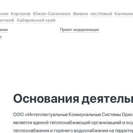
кино
Корсаков
Южно-Сахалинск
Ванино
пос.Новый
Калмык
атский
Хабаровский край
ании
Проект модернизации
и
Основания деятель
ООО «Интеллектуальные Коммунальные Системы Орех
является единой теплоснабжающей организацией и осу
теплоснабжения и горячего водоснабжения на террит