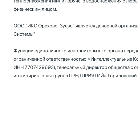
теплоснабжения и/или горячего водоснабжения с люб
физическим лицом.
ООО “ИКС Орехово-Зуево” является дочерней органи
Системы"
Функции единоличного исполнительного органа перед
ограниченной ответственностью «Интеллектуальные 
ИНН 7707429693), генеральный директор общества с о
инжиниринговая группа ПРЕДПРИЯТИЙ» Гориловский 