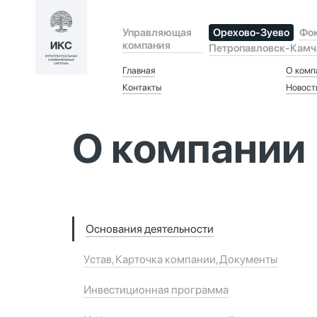
Орехово-Зуево
Фо
Управляющая
компания
Петропавловск-Камч
Главная
О комп
Контакты
Новост
О компании
Основания деятельности
Устав, Карточка компании, Документы
Инвестиционная программа