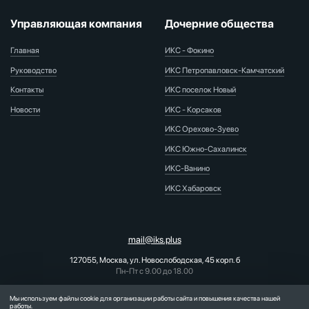
Управляющая компания
Дочерние общества
Главная
ИКС - Фокино
Руководство
ИКС Петропавловск-Камчатский
Контакты
ИКС поселок Новый
Новости
ИКС - Корсаков
ИКС Орехово-Зуево
ИКС Южно-Сахалинск
ИКС-Ванино
ИКС Хабаровск
mail@iks.plus
127055, Москва, ул. Новослободская, 45 корп. б
Пн-Пт с 9.00 до 18.00
PR-отдел:
pr@iks.plus
Мы используем файлы cookie для организации работы сайта и повышения качества нашей
работы.