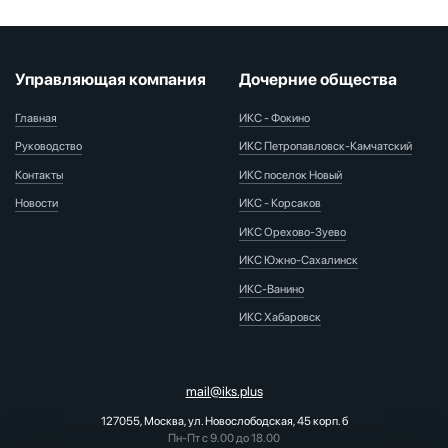
Управляющая компания
Дочерние общества
Главная
ИКС - Фокино
Руководство
ИКС Петропавловск-Камчатский
Контакты
ИКС поселок Новый
Новости
ИКС - Корсаков
ИКС Орехово-Зуево
ИКС Южно-Сахалинск
ИКС-Ванино
ИКС Хабаровск
mail@iks.plus
127055, Москва, ул. Новослободская, 45 корп. б
Пн-Пт с 9.00 до 18.00